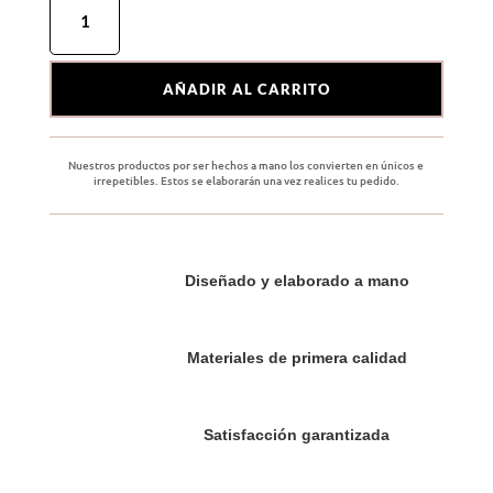
Cuaderno
fusion
cantidad
AÑADIR AL CARRITO
Nuestros productos por ser hechos a mano los convierten en únicos e
irrepetibles. Estos se elaborarán una vez realices tu pedido.
Diseñado y elaborado a mano
Materiales de primera calidad
Satisfacción garantizada