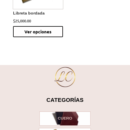
Libreta bordada
$
25,000.00
Este
Ver opciones
producto
tiene
múltiples
variantes.
Las
opciones
se
pueden
elegir
CATEGORÍAS
en
la
página
CUERO
de