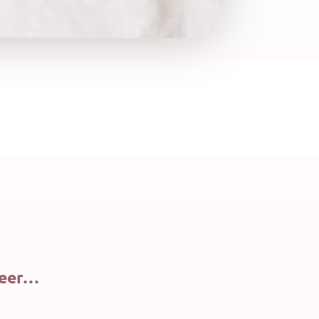
leer…