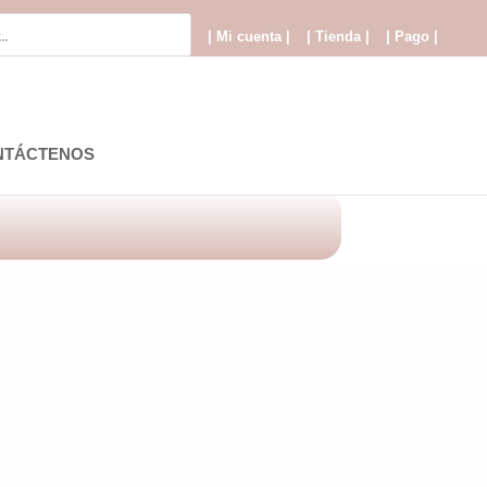
| Mi cuenta |
| Tienda |
| Pago |
NTÁCTENOS