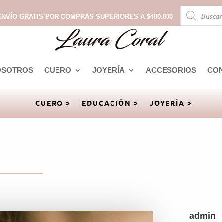
Búsqueda
de
ENVÍO GRATIS POR COMPRAS SUPERIORES A $400.000
productos
OSOTROS
CUERO
JOYERÍA
ACCESORIOS
CO
CUERO >
EDUCACIÓN >
JOYERÍA >
admin