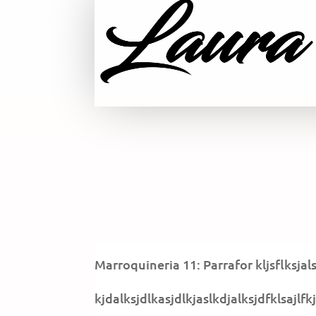
Marroquineria 11: Parrafor kljsflksjal
kjdalksjdlkasjdlkjaslkdjalksjdfklsajlfk