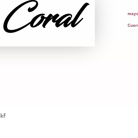
mayo
Cuer
skf
j