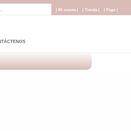
| Mi cuenta |
| Tienda |
| Pago |
NTÁCTENOS