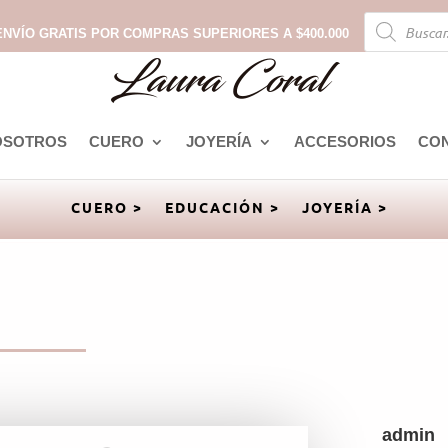
Búsqueda
de
ENVÍO GRATIS POR COMPRAS SUPERIORES A $400.000
productos
OSOTROS
CUERO
JOYERÍA
ACCESORIOS
CO
CUERO >
EDUCACIÓN >
JOYERÍA >
admin