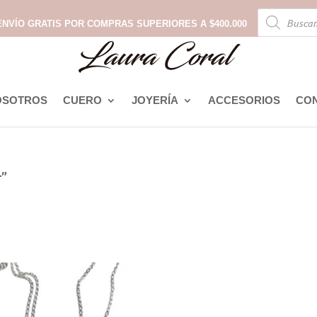
Búsqueda
de
ENVÍO GRATIS POR COMPRAS SUPERIORES A $400.000
productos
OSOTROS
CUERO
JOYERÍA
ACCESORIOS
CO
r”