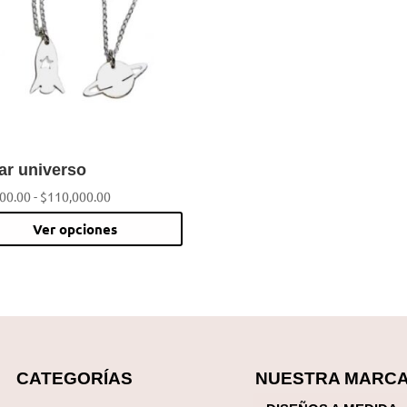
ar universo
Rango
00.00
-
$
110,000.00
de
Este
Ver opciones
precios:
producto
desde
tiene
$98,000.00
múltiples
hasta
$110,000.00
variantes.
Las
CATEGORÍAS
NUESTRA MARC
opciones