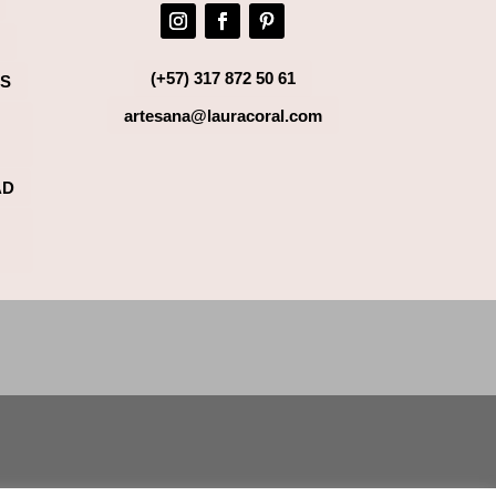
(+57) 317 872 50 61
AS
artesana@lauracoral.com
AD