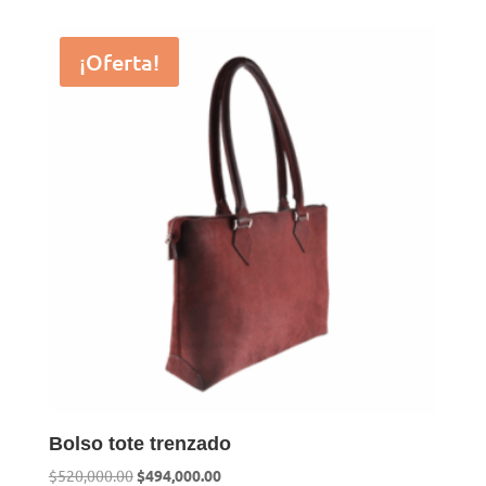
¡Oferta!
Bolso tote trenzado
El
El
$
520,000.00
$
494,000.00