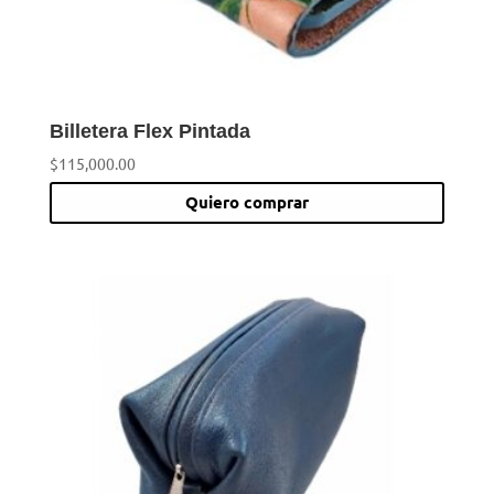
pági
de
prod
Billetera Flex Pintada
$
115,000.00
Quiero comprar