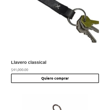
se
pued
elegi
en
la
pági
de
prod
Llavero classical
$
41,000.00
Quiero comprar