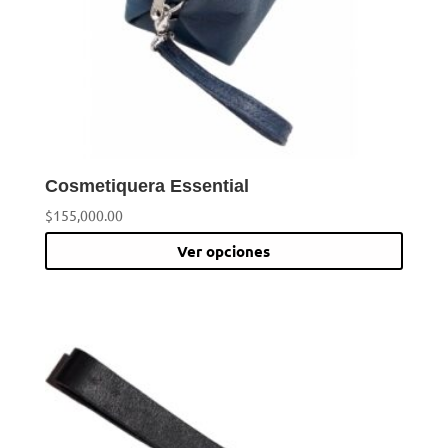
Cosmetiquera Essential
$
155,000.00
Este
Ver opciones
prod
tiene
múlti
varia
Las
opci