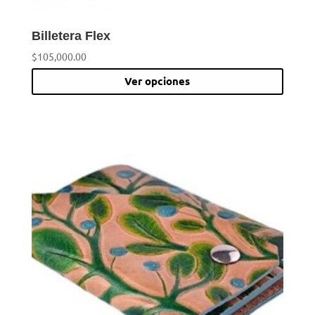
Billetera Flex
$
105,000.00
Este
Ver opciones
prod
tiene
múlti
varia
Las
opci
se
pued
elegi
en
la